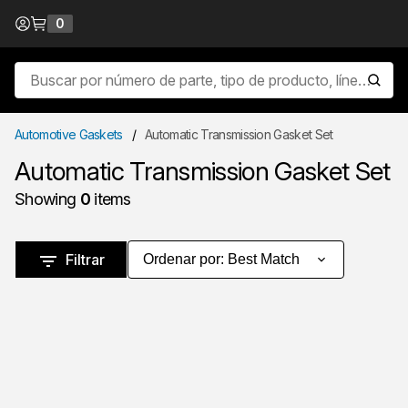
Saltar al contenido
0
{0} items in cart
Búsqueda en el sitio
envia
Automotive Gaskets
/
Automatic Transmission Gasket Set
Automatic Transmission Gasket Set
Showing
0
items
Saltar a los resultados
Filtrar
Ordenar por
:
Best Match