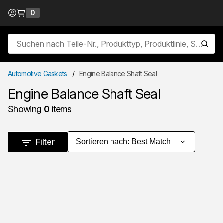
Zum Inhalt springen
0
{0} items in cart
Seitensuche
Suche
Automotive Gaskets
/
Engine Balance Shaft Seal
Engine Balance Shaft Seal
Showing
0
items
Zu den Ergebnissen springen
Filter
Sortieren nach
:
Best Match