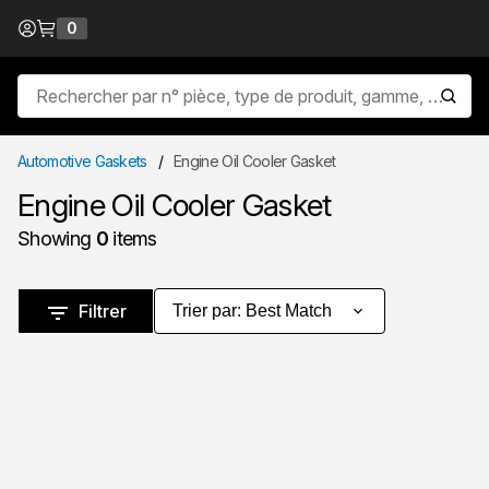
Passer au contenu
0
{0} items in cart
Recherche sur le site
soumet
Automotive Gaskets
/
Engine Oil Cooler Gasket
Engine Oil Cooler Gasket
Showing
0
items
Passer aux résultats
Filtrer
Trier par
:
Best Match