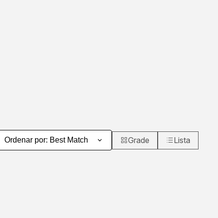
Grade
Lista
Ordenar por
:
Best Match
Visualização em grade de p
Visualização e