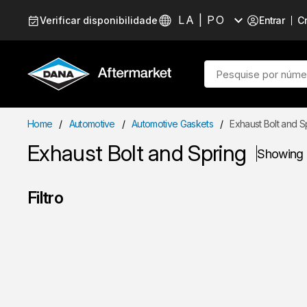
Pular para o conteúdo
LA | PO
Verificar disponibilidade
Entrar
Cr
Idioma
Busca no site
Home
/
Automotive
/
Automotive Gaskets
/
Exhaust Bolt and S
Exhaust Bolt and Spring
Showing
Filtro
Ir para os resultados