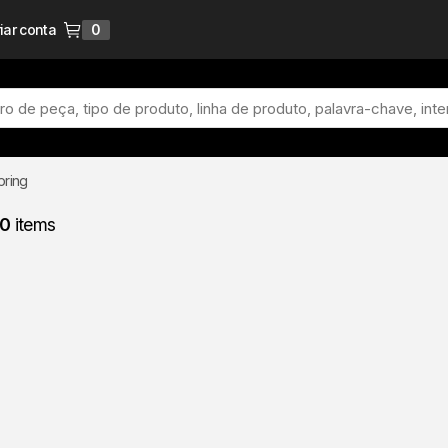
iar conta
0
{0} items in cart
pring
0
items