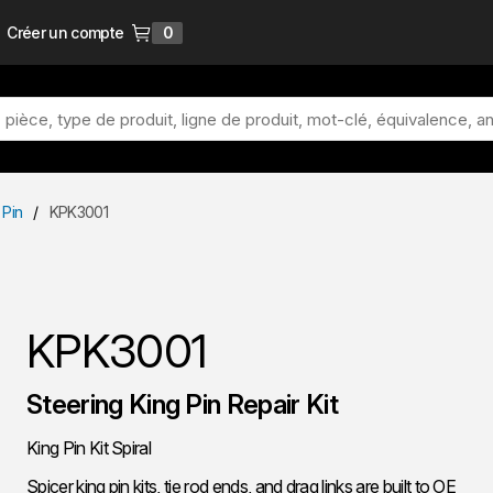
Créer un compte
0
{0} items in cart
 Pin
/
KPK3001
KPK3001
Steering King Pin Repair Kit
King Pin Kit Spiral
Spicer king pin kits, tie rod ends, and drag links are built to OE