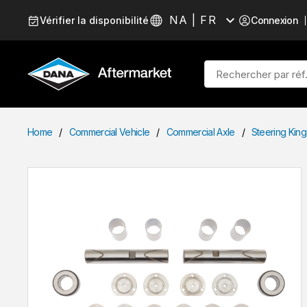
Passer au contenu
NA | FR
Vérifier la disponibilité
Connexion
Langue
Recherche sur le site
Home
/
Commercial Vehicle
/
Commercial Axle
/
Steering King