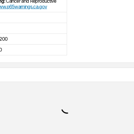
ng:
Cancer and Reproductive
w.p65warnings.ca.gov
200
0