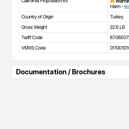
California Proposition 65
Warni
Harm -
ww
Country of Origin
Turkey
Gross Weight
22.6 LB
Tariff Code
8708507
VMRS Code
01100101
Documentation / Brochures