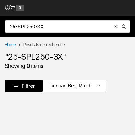
Passer au contenu
0
{0} items in cart
Recherche sur le site
soumet
Home
/
Résultats de recherche
"25-SPL250-3X"
Showing
0
items
Passer aux résultats
Filtrer
Trier par
:
Best Match