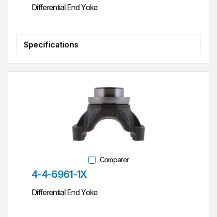
Differential End Yoke
Specifications
Comparer
Réf. pièce
4-4-6961-1X
Differential End Yoke