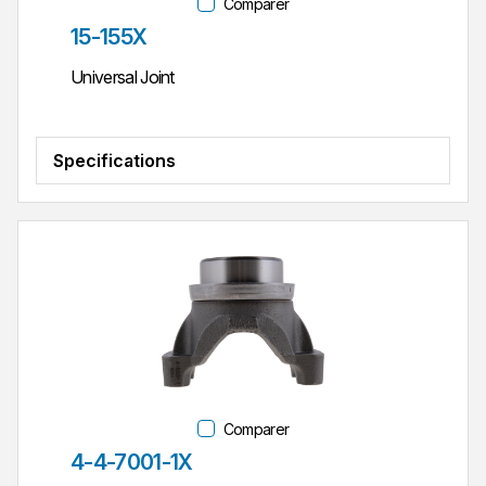
Comparer
Réf. pièce
15-155X
Universal Joint
Specifications
Comparer
Réf. pièce
4-4-7001-1X