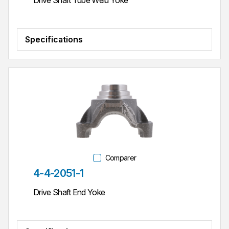
Drive Shaft Tube Weld Yoke
Specifications
Comparer
Réf. pièce
4-4-2051-1
Drive Shaft End Yoke