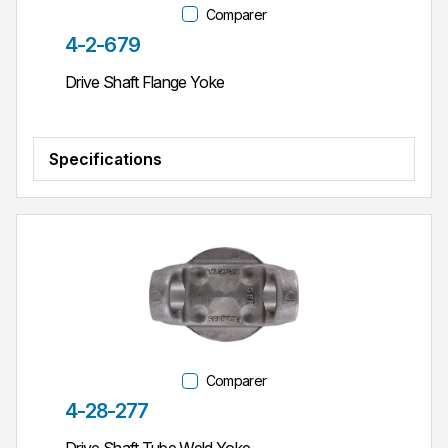
Comparer
Réf. pièce
4-2-679
Drive Shaft Flange Yoke
Specifications
Comparer
Réf. pièce
4-28-277