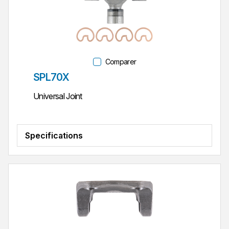
Comparer
Réf. pièce
SPL70X
Universal Joint
Specifications