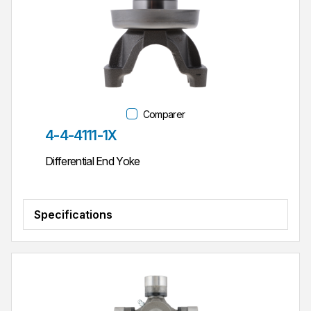
Comparer
Réf. pièce
4-4-4111-1X
Differential End Yoke
Specifications